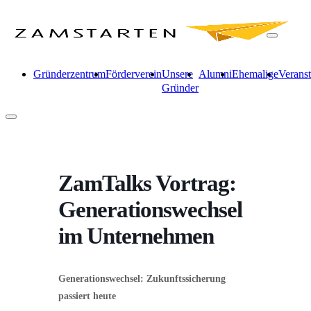
Gründerzentrum
Förderverein
Unsere
Alumni
Ehemalige
Verans
Gründer
ZamTalks Vortrag:
Generationswechsel
im Unternehmen
Generationswechsel: Zukunftssicherung
passiert heute