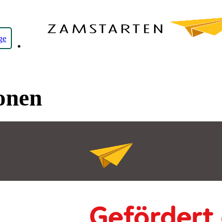
ge
onen