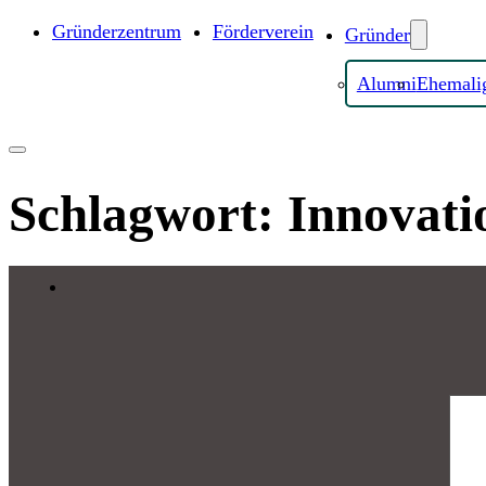
Gründerzentrum
Förderverein
Gründer
Alumni
Ehemali
Schlagwort:
Innovati