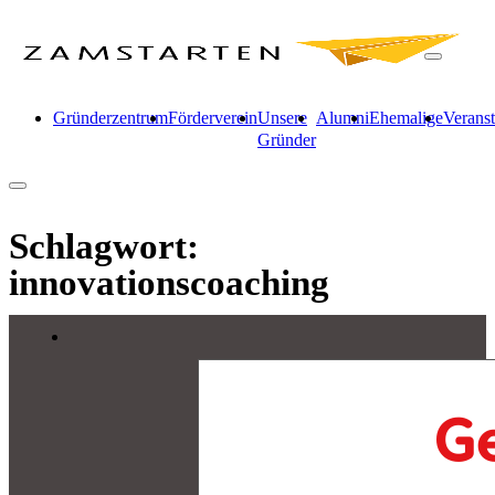
Gründerzentrum
Förderverein
Unsere
Alumni
Ehemalige
Verans
Gründer
Schlagwort:
innovationscoaching