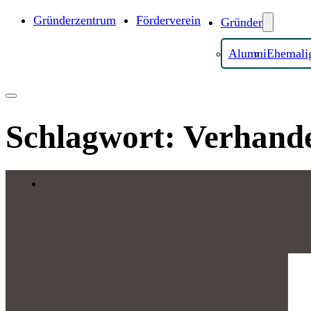
Gründerzentrum
Förderverein
Gründer
Alumni
Ehemali
Schlagwort:
Verhand