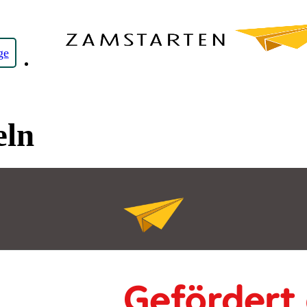
ge
eln