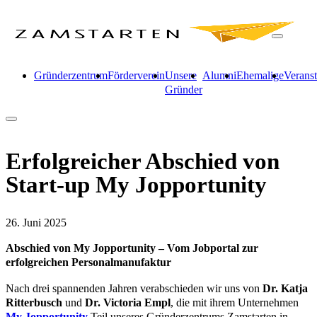
Gründerzentrum
Förderverein
Unsere
Alumni
Ehemalige
Verans
Gründer
Erfolgreicher Abschied von
Start-up My Jopportunity
26. Juni 2025
Abschied von My Jopportunity – Vom Jobportal zur
erfolgreichen Personalmanufaktur
Nach drei spannenden Jahren verabschieden wir uns von
Dr. Katja
Ritterbusch
und
Dr. Victoria Empl
, die mit ihrem Unternehmen
My
Jopportunity
Teil unseres Gründerzentrums Zamstarten in