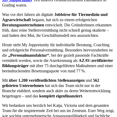
Grafing waren.
Was vor drei Jahren als digitale
Jobbörse für Tiermedizin und
Agrarwirtschaft
begann, hat sich zu einem erfolgreichen
Beratungsunternehmen
entwickelt. Die Gründerinnen erkannten
früh, dass reine Stellenvermittlung nicht schnell genug skalierte –
und hatten den Mut, ihr Geschäftsmodell neu auszurichten.
Heute steht My Jopportunity für individuelle Beratung, Coaching
und erfolgreiche Personalvermittlung. Besonders hervorzuheben ist
die
„Personalmanufaktur“
, bei der gezielt passende Fachkräfte
vermittelt werden, sowie die Anerkennung als
AZAV-zertifizierter
Bildungsträger
mit über 75 durchgeführten Maßnahmen und einer
beeindruckenden Besetzungsquote von rund 77 %.
Mit
über 1.200 veröffentlichten Stellenanzeigen
und
562
gelisteten Unternehmen
hat sich das Team nicht nur in der
Branche etabliert, sondern auch aktiv zu deren Weiterentwicklung
beigetragen – und das
komplett eigenfinanziert
.
Wir bedanken uns herzlich bei Katja, Victoria und dem gesamten
Team für die inspirierende Zeit bei uns im Zentrum. Euer Weg zeigt,
wie wichtig unternehmerische Anpassungsfähigkeit und fachliche