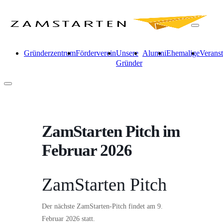
Gründerzentrum
Förderverein
Unsere
Alumni
Ehemalige
Verans
Gründer
ZamStarten Pitch im
Februar 2026
ZamStarten Pitch
Der nächste ZamStarten-Pitch findet am 9.
Februar 2026 statt.